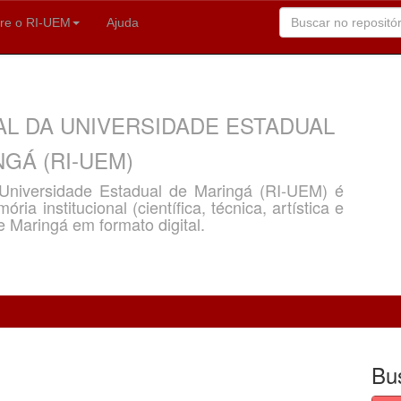
re o RI-UEM
Ajuda
AL DA UNIVERSIDADE ESTADUAL
GÁ (RI-UEM)
a Universidade Estadual de Maringá (RI-UEM) é
ria institucional (científica, técnica, artística e
e Maringá em formato digital.
Bu