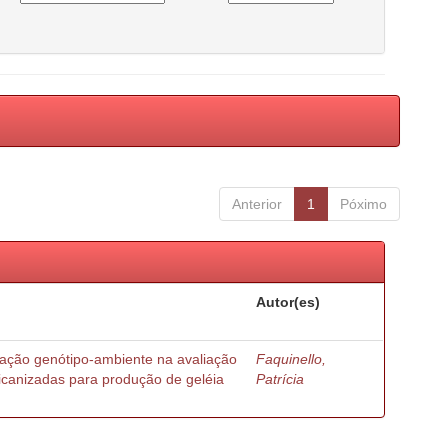
Anterior
1
Póximo
Autor(es)
ração genótipo-ambiente na avaliação
Faquinello,
ricanizadas para produção de geléia
Patrícia