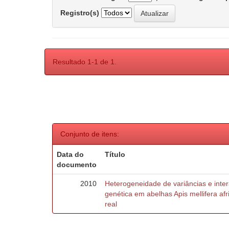
Registro(s)
Resultado 1-1 de 1.
Conjunto de itens:
Data do
Título
documento
2010
Heterogeneidade de variâncias e inte
genética em abelhas Apis mellifera af
real