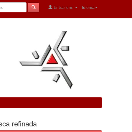
Entrar em:
Idioma
sca refinada