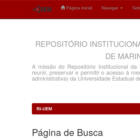
Página inicial
Navegar
Sob
Skip
navigation
REPOSITÓRIO INSTITUCION
DE MARIN
A missão do Repositório Institucional d
reunir, preservar e permitir o acesso à memó
administrativa) da Universidade Estadual d
RI-UEM
Página de Busca