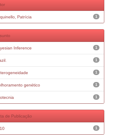
tor
quinello, Patrícia
1
sunto
yesian Inference
1
zil.
1
terogeneidade
1
lhoramento genético
1
otecnia
1
ta de Publicação
10
1