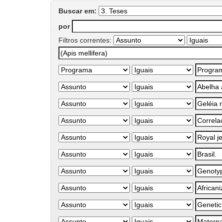
Buscar em:
por
Filtros correntes: