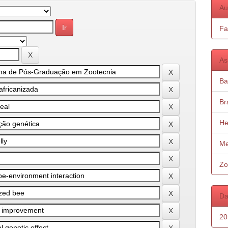
Au
Fa
As
Ba
Bra
He
Me
Zo
Da
20