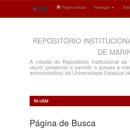
Página inicial
Navegar
Sob
Skip
navigation
REPOSITÓRIO INSTITUCION
DE MARIN
A missão do Repositório Institucional d
reunir, preservar e permitir o acesso à memó
administrativa) da Universidade Estadual d
RI-UEM
Página de Busca