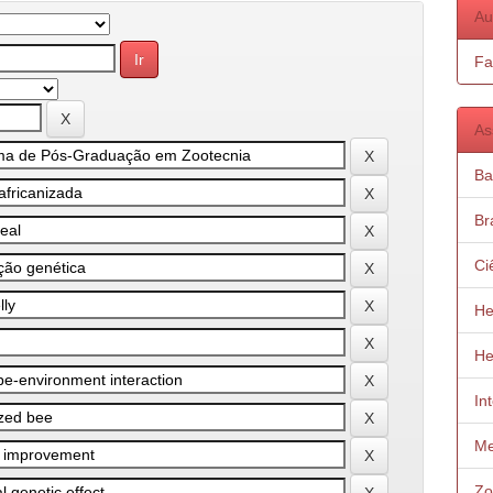
Au
Fa
As
Ba
Bra
Ci
He
He
In
Me
Zo