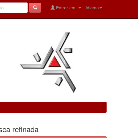
Entrar em:
Idioma
sca refinada