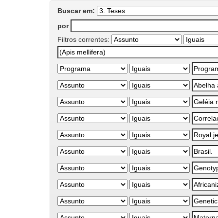
Buscar em:
por
Filtros correntes: