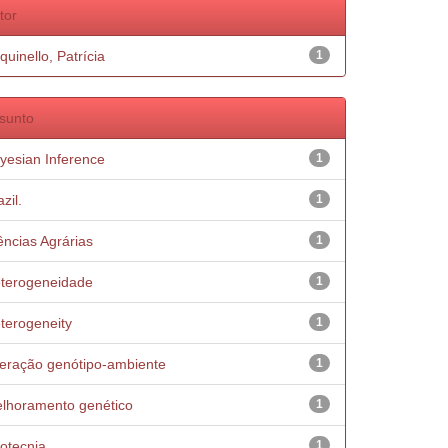
tor
quinello, Patrícia
1
sunto
yesian Inference
1
zil.
1
ências Agrárias
1
terogeneidade
1
terogeneity
1
teração genótipo-ambiente
1
lhoramento genético
1
otecnia
1