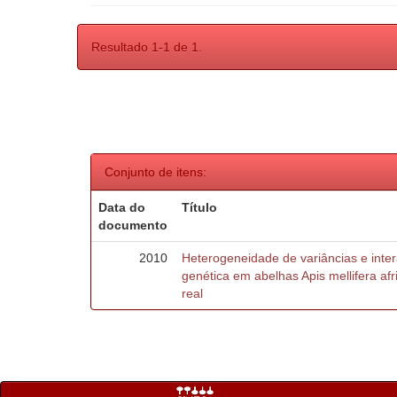
Resultado 1-1 de 1.
Conjunto de itens:
Data do
Título
documento
2010
Heterogeneidade de variâncias e inte
genética em abelhas Apis mellifera af
real