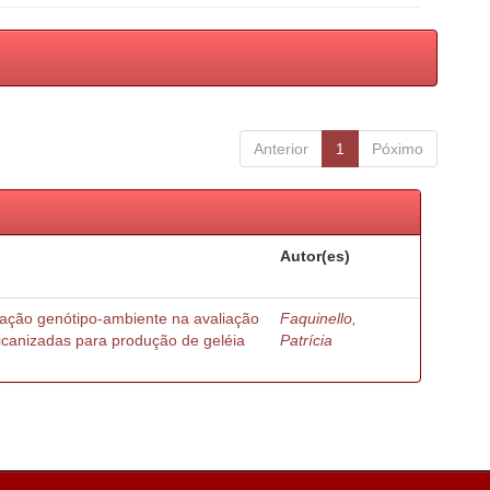
Anterior
1
Póximo
Autor(es)
ração genótipo-ambiente na avaliação
Faquinello,
ricanizadas para produção de geléia
Patrícia