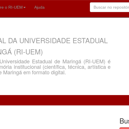
re o RI-UEM
Ajuda
AL DA UNIVERSIDADE ESTADUAL
GÁ (RI-UEM)
a Universidade Estadual de Maringá (RI-UEM) é
ria institucional (científica, técnica, artística e
e Maringá em formato digital.
Bu