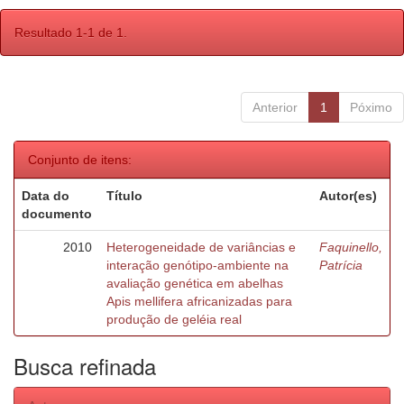
Resultado 1-1 de 1.
Anterior
1
Póximo
Conjunto de itens:
Data do
Título
Autor(es)
documento
2010
Heterogeneidade de variâncias e
Faquinello,
interação genótipo-ambiente na
Patrícia
avaliação genética em abelhas
Apis mellifera africanizadas para
produção de geléia real
Busca refinada