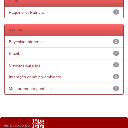
Autor
Faquinello, Patrícia
1
Assunto
Bayesian Inference
1
Brazil.
1
Ciências Agrárias
1
Interação genótipo-ambiente
1
Melhoramento genético
1
Tema criado por