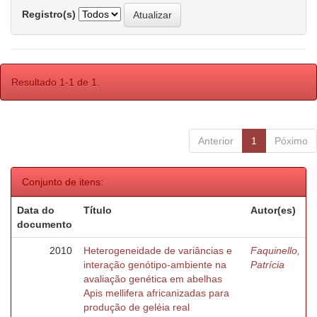
Registro(s)
Resultado 1-1 de 1.
Anterior
1
Póximo
Conjunto de itens:
Data do
Título
Autor(es)
documento
2010
Heterogeneidade de variâncias e
Faquinello,
interação genótipo-ambiente na
Patrícia
avaliação genética em abelhas
Apis mellifera africanizadas para
produção de geléia real