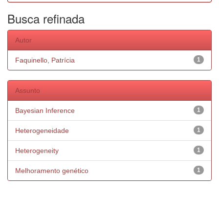
Busca refinada
Autor
Faquinello, Patrícia
1
Assunto
Bayesian Inference
1
Heterogeneidade
1
Heterogeneity
1
Melhoramento genético
1