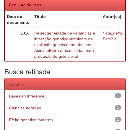
Conjunto de itens:
Data do
Título
Autor(es)
documento
2010
Heterogeneidade de variâncias e
Faquinello,
interação genótipo-ambiente na
Patrícia
avaliação genética em abelhas
Apis mellifera africanizadas para
produção de geléia real
Busca refinada
Assunto
Bayesian Inference
1
Ciências Agrárias
1
Efeito genético materno
1