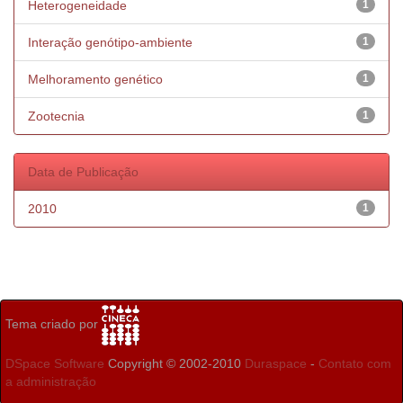
Heterogeneidade
1
Interação genótipo-ambiente
1
Melhoramento genético
1
Zootecnia
1
Data de Publicação
2010
1
Tema criado por
DSpace Software
Copyright © 2002-2010
Duraspace
-
Contato com
a administração