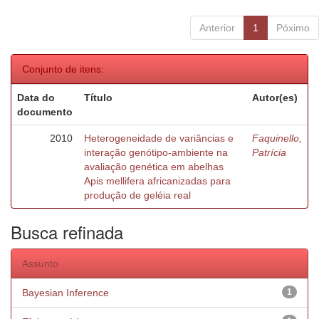
Anterior
1
Póximo
Conjunto de itens:
Data do
Título
Autor(es)
documento
2010
Heterogeneidade de variâncias e
Faquinello,
interação genótipo-ambiente na
Patrícia
avaliação genética em abelhas
Apis mellifera africanizadas para
produção de geléia real
Busca refinada
Assunto
Bayesian Inference
1