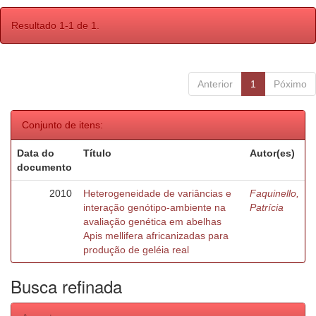
Resultado 1-1 de 1.
Anterior
1
Póximo
Conjunto de itens:
Data do
Título
Autor(es)
documento
2010
Heterogeneidade de variâncias e
Faquinello,
interação genótipo-ambiente na
Patrícia
avaliação genética em abelhas
Apis mellifera africanizadas para
produção de geléia real
Busca refinada