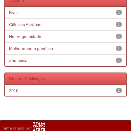
Assunto
Brazil.
1
Ciências Agrárias
1
Heterogeneidade
1
Melhoramento genético
1
Zootecnia
1
Data de Publicação
2010
1
Tema criado por