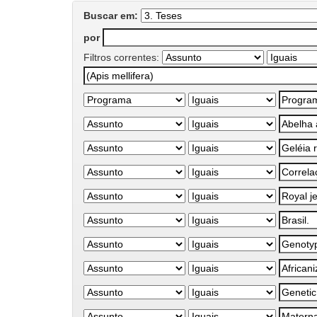
Buscar em:
por
Filtros correntes: