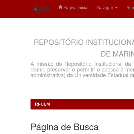
Página inicial
Navegar
Sob
Skip
navigation
REPOSITÓRIO INSTITUCION
DE MARIN
A missão do Repositório Institucional d
reunir, preservar e permitir o acesso à memó
administrativa) da Universidade Estadual d
RI-UEM
Página de Busca