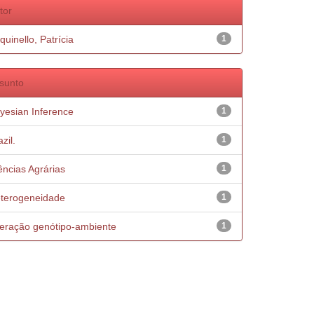
tor
quinello, Patrícia
1
sunto
yesian Inference
1
zil.
1
ências Agrárias
1
terogeneidade
1
teração genótipo-ambiente
1