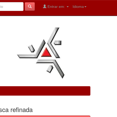
Entrar em:
Idioma
sca refinada