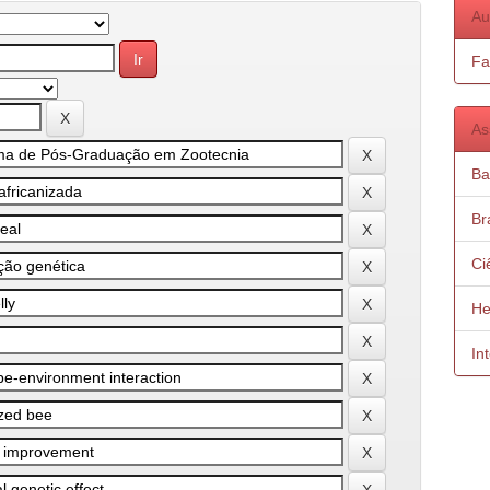
Au
Fa
As
Ba
Bra
Ci
He
In