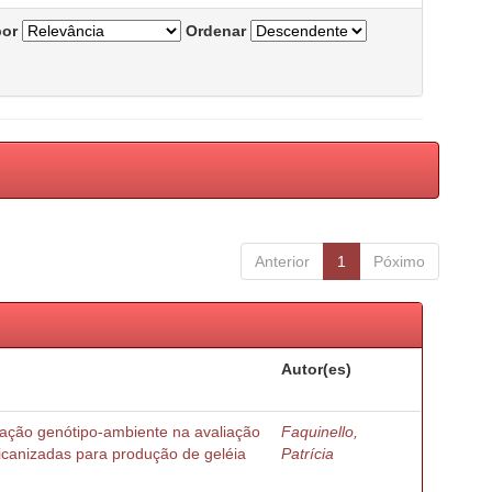
por
Ordenar
Anterior
1
Póximo
Autor(es)
ração genótipo-ambiente na avaliação
Faquinello,
ricanizadas para produção de geléia
Patrícia