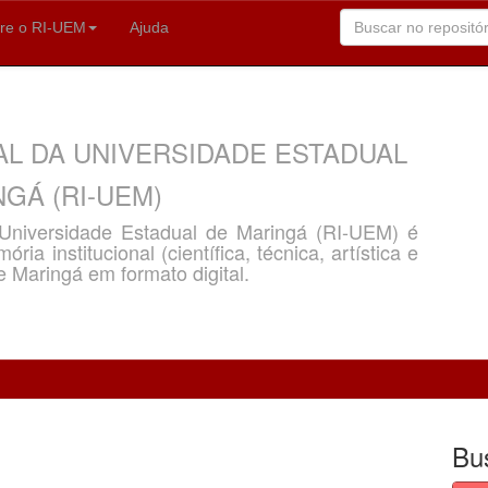
re o RI-UEM
Ajuda
AL DA UNIVERSIDADE ESTADUAL
GÁ (RI-UEM)
a Universidade Estadual de Maringá (RI-UEM) é
ria institucional (científica, técnica, artística e
e Maringá em formato digital.
Bu