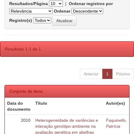
Resultados/Página
|
Ordenar registros por
Ordenar
Registro(s)
Resultado 1-1 de 1.
Anterior
1
Póximo
Conjunto de itens:
Data do
Título
Autor(es)
documento
2010
Heterogeneidade de variâncias e
Faquinello,
interação genótipo-ambiente na
Patrícia
avaliação genética em abelhas