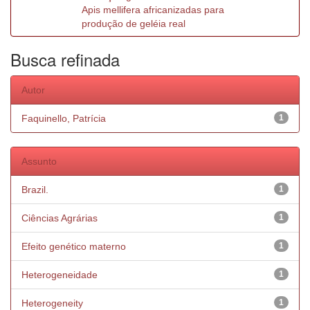
Apis mellifera africanizadas para
produção de geléia real
Busca refinada
Autor
Faquinello, Patrícia
1
Assunto
Brazil.
1
Ciências Agrárias
1
Efeito genético materno
1
Heterogeneidade
1
Heterogeneity
1