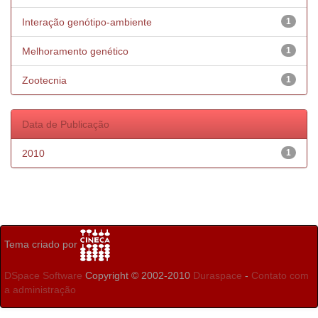
Interação genótipo-ambiente
1
Melhoramento genético
1
Zootecnia
1
Data de Publicação
2010
1
Tema criado por
DSpace Software
Copyright © 2002-2010
Duraspace
-
Contato com
a administração