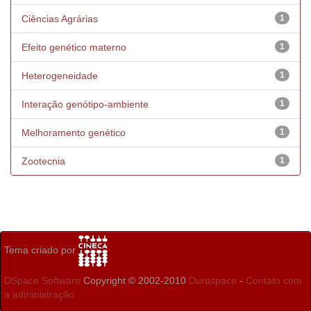
Ciências Agrárias
1
Efeito genético materno
1
Heterogeneidade
1
Interação genótipo-ambiente
1
Melhoramento genético
1
Zootecnia
1
Tema criado por
DSpace Software
Copyright © 2002-2010
Duraspace
-
Contato com
a administração