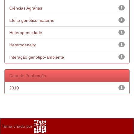
Ciências Agrárias
1
Efeito genético materno
1
Heterogeneidade
1
Heterogeneity
1
Interação genótipo-ambiente
1
Data de Publicação
2010
1
Tema criado por