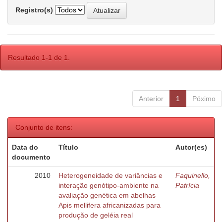
Registro(s)
Resultado 1-1 de 1.
Anterior
1
Póximo
Conjunto de itens:
Data do
Título
Autor(es)
documento
2010
Heterogeneidade de variâncias e
Faquinello,
interação genótipo-ambiente na
Patrícia
avaliação genética em abelhas
Apis mellifera africanizadas para
produção de geléia real