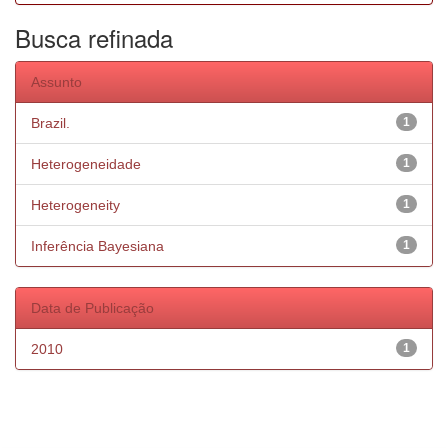
Busca refinada
Assunto
Brazil.
1
Heterogeneidade
1
Heterogeneity
1
Inferência Bayesiana
1
Data de Publicação
2010
1