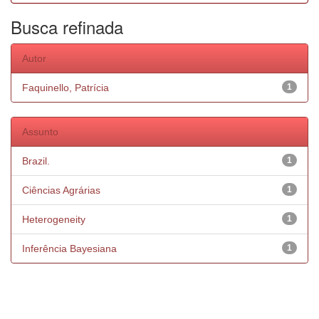
Busca refinada
Autor
Faquinello, Patrícia
1
Assunto
Brazil.
1
Ciências Agrárias
1
Heterogeneity
1
Inferência Bayesiana
1