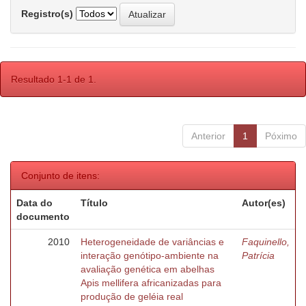
Registro(s)
Resultado 1-1 de 1.
Anterior
1
Póximo
Conjunto de itens:
Data do
Título
Autor(es)
documento
2010
Heterogeneidade de variâncias e
Faquinello,
interação genótipo-ambiente na
Patrícia
avaliação genética em abelhas
Apis mellifera africanizadas para
produção de geléia real