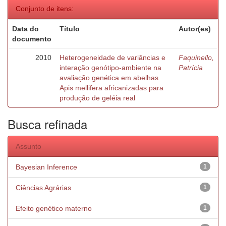
Conjunto de itens:
Data do
Título
Autor(es)
documento
2010
Heterogeneidade de variâncias e
Faquinello,
interação genótipo-ambiente na
Patrícia
avaliação genética em abelhas
Apis mellifera africanizadas para
produção de geléia real
Busca refinada
Assunto
Bayesian Inference
1
Ciências Agrárias
1
Efeito genético materno
1