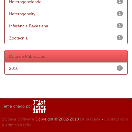
Heterogeneidade
1
Heterogeneity
1
Inferência Bayesiana
1
Zootecnia
1
Data de Publicação
2010
1
Tema criado por
DSpace Software
Copyright © 2002-2010
Duraspace
-
Contato com
a administração