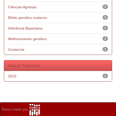
Ciências Agrárias
1
Efeito genético materno
1
Inferência Bayesiana
1
Melhoramento genético
1
Zootecnia
1
Data de Publicação
2010
1
Tema criado por