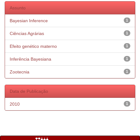
Assunto
Bayesian Inference
1
Ciências Agrárias
1
Efeito genético materno
1
Inferência Bayesiana
1
Zootecnia
1
Data de Publicação
2010
1