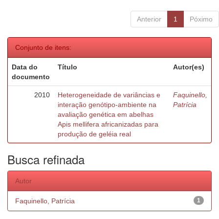
Anterior
1
Póximo
Conjunto de itens:
Data do
Título
Autor(es)
documento
2010
Heterogeneidade de variâncias e
Faquinello,
interação genótipo-ambiente na
Patrícia
avaliação genética em abelhas
Apis mellifera africanizadas para
produção de geléia real
Busca refinada
Autor
Faquinello, Patrícia
1