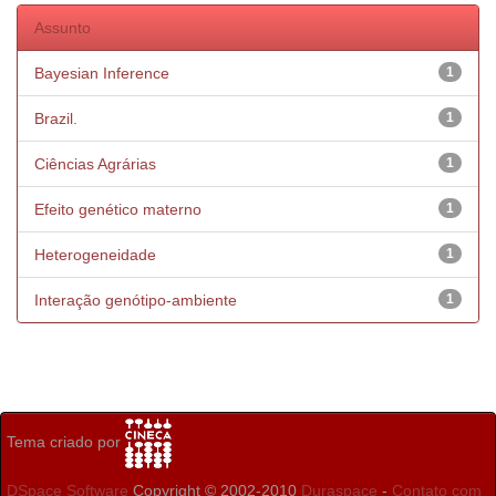
Assunto
Bayesian Inference
1
Brazil.
1
Ciências Agrárias
1
Efeito genético materno
1
Heterogeneidade
1
Interação genótipo-ambiente
1
Tema criado por
DSpace Software
Copyright © 2002-2010
Duraspace
-
Contato com