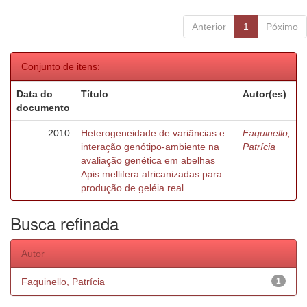
Anterior
1
Póximo
Conjunto de itens:
Data do
Título
Autor(es)
documento
2010
Heterogeneidade de variâncias e
Faquinello,
interação genótipo-ambiente na
Patrícia
avaliação genética em abelhas
Apis mellifera africanizadas para
produção de geléia real
Busca refinada
Autor
Faquinello, Patrícia
1