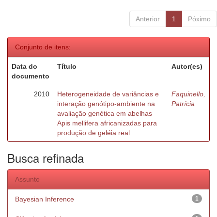
Anterior
1
Póximo
Conjunto de itens:
Data do
Título
Autor(es)
documento
2010
Heterogeneidade de variâncias e
Faquinello,
interação genótipo-ambiente na
Patrícia
avaliação genética em abelhas
Apis mellifera africanizadas para
produção de geléia real
Busca refinada
Assunto
Bayesian Inference
1