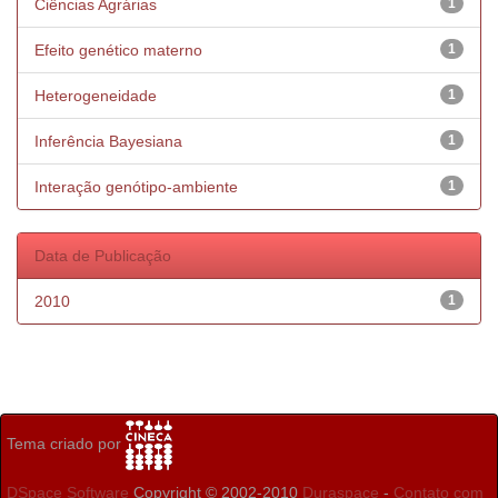
Ciências Agrárias
1
Efeito genético materno
1
Heterogeneidade
1
Inferência Bayesiana
1
Interação genótipo-ambiente
1
Data de Publicação
2010
1
Tema criado por
DSpace Software
Copyright © 2002-2010
Duraspace
-
Contato com