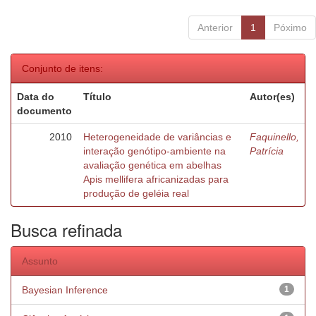
Anterior
1
Póximo
Conjunto de itens:
Data do
Título
Autor(es)
documento
2010
Heterogeneidade de variâncias e
Faquinello,
interação genótipo-ambiente na
Patrícia
avaliação genética em abelhas
Apis mellifera africanizadas para
produção de geléia real
Busca refinada
Assunto
Bayesian Inference
1