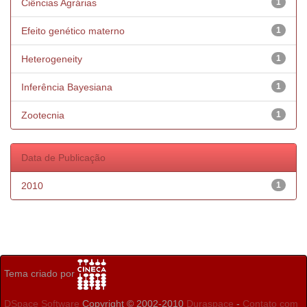
Ciências Agrárias
1
Efeito genético materno
1
Heterogeneity
1
Inferência Bayesiana
1
Zootecnia
1
Data de Publicação
2010
1
Tema criado por
DSpace Software
Copyright © 2002-2010
Duraspace
-
Contato com