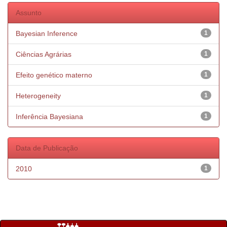
Assunto
Bayesian Inference
1
Ciências Agrárias
1
Efeito genético materno
1
Heterogeneity
1
Inferência Bayesiana
1
Data de Publicação
2010
1