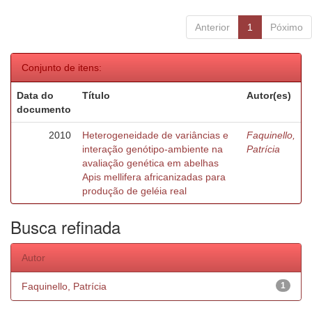
Anterior
1
Póximo
Conjunto de itens:
Data do
Título
Autor(es)
documento
2010
Heterogeneidade de variâncias e
Faquinello,
interação genótipo-ambiente na
Patrícia
avaliação genética em abelhas
Apis mellifera africanizadas para
produção de geléia real
Busca refinada
Autor
Faquinello, Patrícia
1