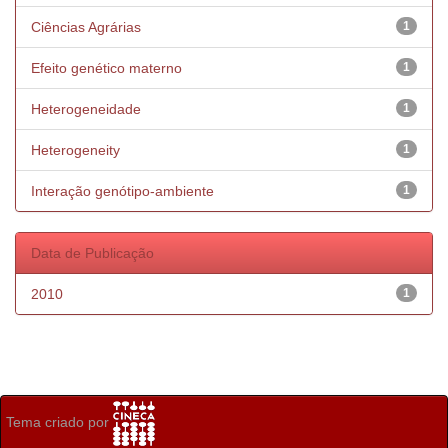
Ciências Agrárias
1
Efeito genético materno
1
Heterogeneidade
1
Heterogeneity
1
Interação genótipo-ambiente
1
Data de Publicação
2010
1
Tema criado por