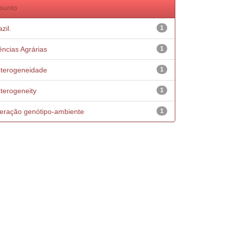
sunto
zil.
1
ências Agrárias
1
terogeneidade
1
terogeneity
1
teração genótipo-ambiente
1