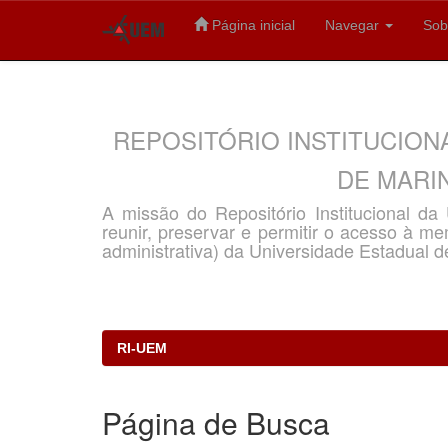
Página inicial
Navegar
Sob
Skip
navigation
REPOSITÓRIO INSTITUCION
DE MARIN
A missão do Repositório Institucional d
reunir, preservar e permitir o acesso à memó
administrativa) da Universidade Estadual d
RI-UEM
Página de Busca