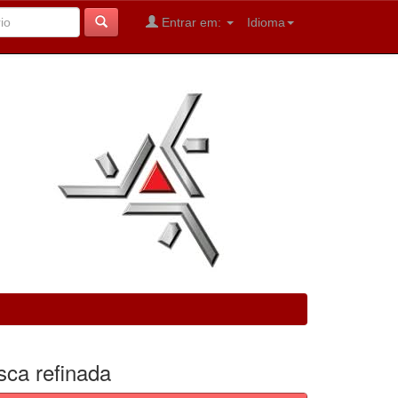
Entrar em:
Idioma
sca refinada