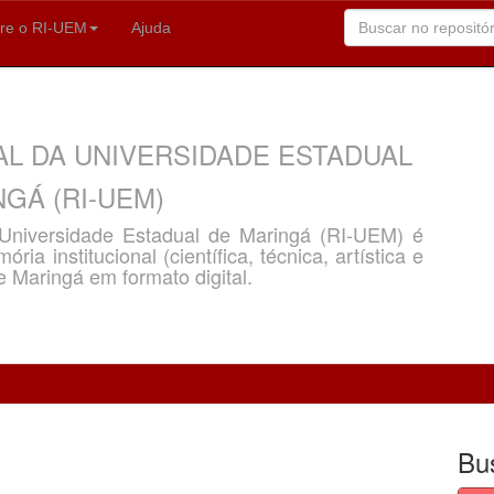
re o RI-UEM
Ajuda
AL DA UNIVERSIDADE ESTADUAL
GÁ (RI-UEM)
a Universidade Estadual de Maringá (RI-UEM) é
ria institucional (científica, técnica, artística e
e Maringá em formato digital.
Bu