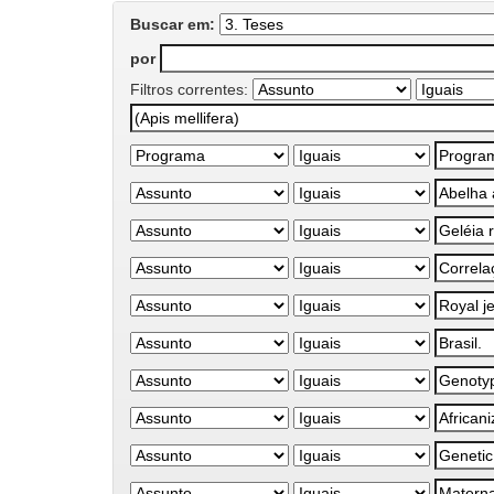
Buscar em:
por
Filtros correntes: