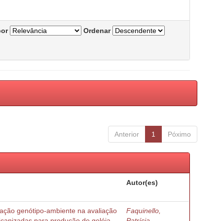
por
Ordenar
Anterior
1
Póximo
Autor(es)
ração genótipo-ambiente na avaliação
Faquinello,
ricanizadas para produção de geléia
Patrícia