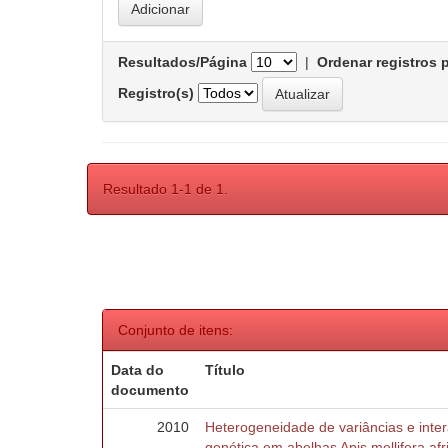
Resultados/Página
|
Ordenar registros 
Registro(s)
Resultado 1-1 de 1.
Conjunto de itens:
Data do
Título
documento
2010
Heterogeneidade de variâncias e inte
genética em abelhas Apis mellifera af