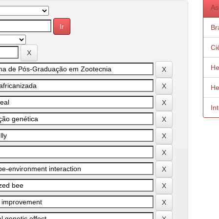
As
Bra
Ci
He
He
In