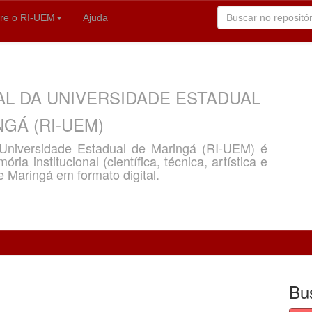
re o RI-UEM
Ajuda
AL DA UNIVERSIDADE ESTADUAL
GÁ (RI-UEM)
a Universidade Estadual de Maringá (RI-UEM) é
ria institucional (científica, técnica, artística e
e Maringá em formato digital.
Bu