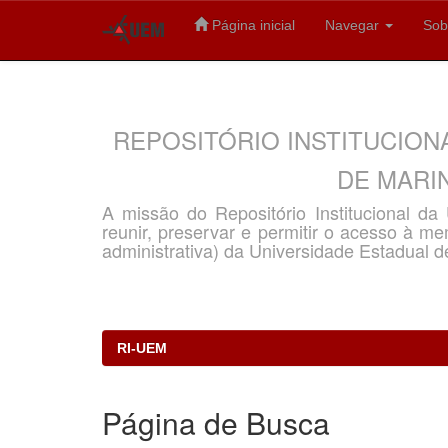
Página inicial
Navegar
Sob
Skip
navigation
REPOSITÓRIO INSTITUCION
DE MARIN
A missão do Repositório Institucional d
reunir, preservar e permitir o acesso à memó
administrativa) da Universidade Estadual d
RI-UEM
Página de Busca