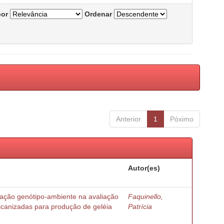
por
Ordenar
Anterior
1
Póximo
Autor(es)
ração genótipo-ambiente na avaliação
Faquinello,
ricanizadas para produção de geléia
Patrícia