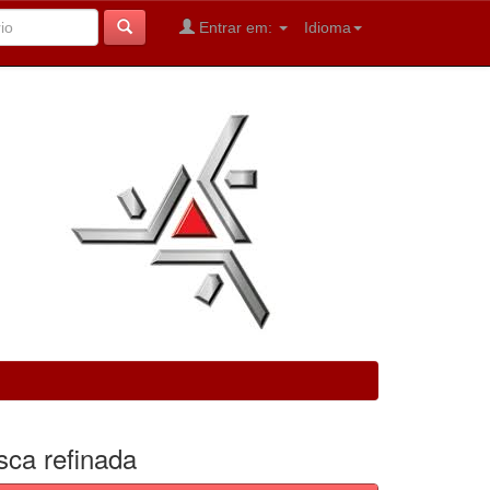
Entrar em:
Idioma
sca refinada