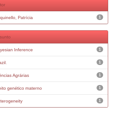
tor
quinello, Patrícia
1
sunto
yesian Inference
1
zil.
1
ências Agrárias
1
eito genético materno
1
terogeneity
1