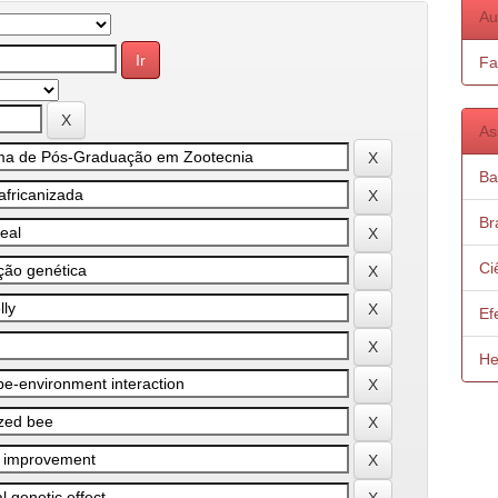
Au
Fa
As
Ba
Bra
Ci
Ef
He