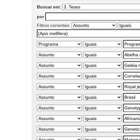
Buscar em:
por
Filtros correntes: