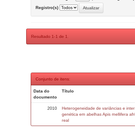
Registro(s)
Resultado 1-1 de 1.
Conjunto de itens:
Data do
Título
documento
2010
Heterogeneidade de variâncias e inte
genética em abelhas Apis mellifera af
real