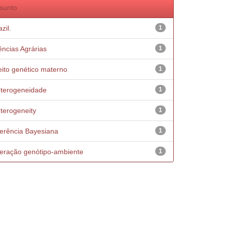
sunto
zil.
1
ências Agrárias
1
eito genético materno
1
terogeneidade
1
terogeneity
1
ferência Bayesiana
1
teração genótipo-ambiente
1