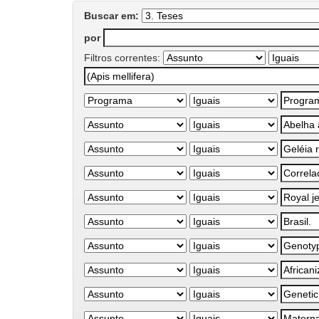
Buscar em:
por
Filtros correntes: