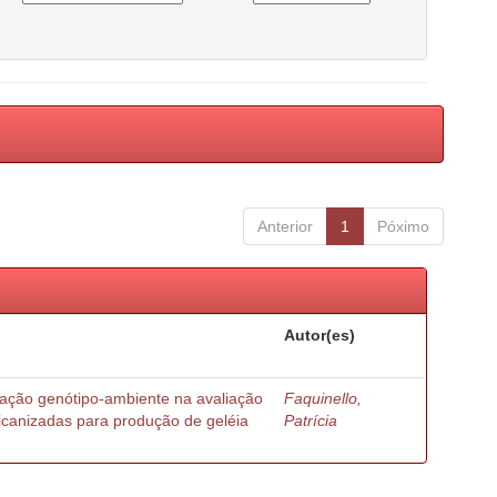
Anterior
1
Póximo
Autor(es)
ração genótipo-ambiente na avaliação
Faquinello,
ricanizadas para produção de geléia
Patrícia