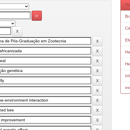
As
Bra
Ci
Ef
He
He
In
In