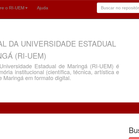
re o RI-UEM
Ajuda
AL DA UNIVERSIDADE ESTADUAL
GÁ (RI-UEM)
a Universidade Estadual de Maringá (RI-UEM) é
ria institucional (científica, técnica, artística e
e Maringá em formato digital.
Bu