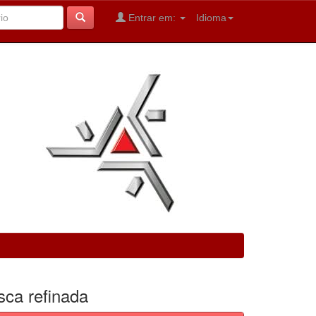
Entrar em:
Idioma
sca refinada