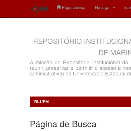
Página inicial
Navegar
Sob
Skip
navigation
REPOSITÓRIO INSTITUCION
DE MARIN
A missão do Repositório Institucional d
reunir, preservar e permitir o acesso à memó
administrativa) da Universidade Estadual d
RI-UEM
Página de Busca