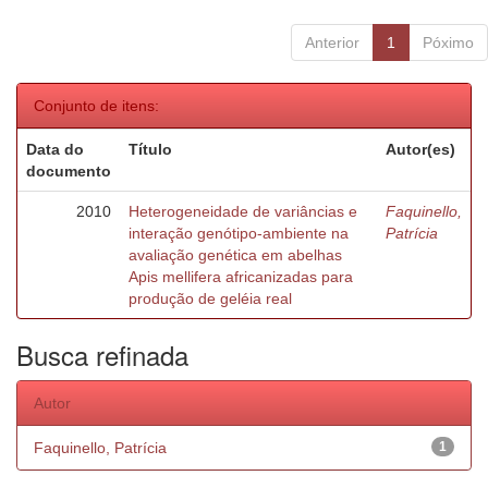
Anterior
1
Póximo
Conjunto de itens:
Data do
Título
Autor(es)
documento
2010
Heterogeneidade de variâncias e
Faquinello,
interação genótipo-ambiente na
Patrícia
avaliação genética em abelhas
Apis mellifera africanizadas para
produção de geléia real
Busca refinada
Autor
Faquinello, Patrícia
1