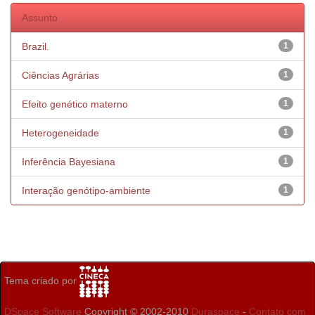
Assunto
Brazil.
1
Ciências Agrárias
1
Efeito genético materno
1
Heterogeneidade
1
Inferência Bayesiana
1
Interação genótipo-ambiente
1
Tema criado por
DSpace Software
Copyright © 2002-2010
Duraspace
-
Contato com