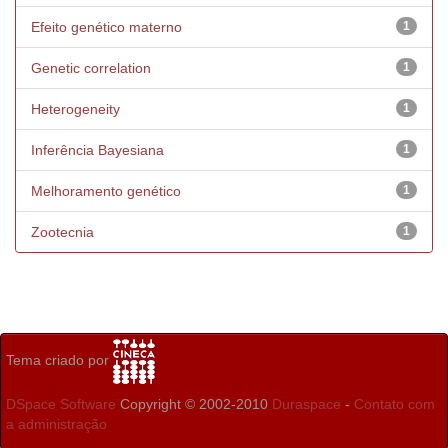
Efeito genético materno
1
Genetic correlation
1
Heterogeneity
1
Inferência Bayesiana
1
Melhoramento genético
1
Zootecnia
1
Tema criado por
DSpace Software
Copyright © 2002-2010
Duraspace
-
Contato com
a administração