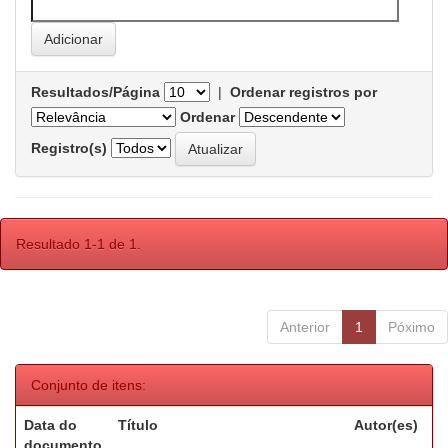
Resultados/Página
|
Ordenar registros por
Ordenar
Registro(s)
Resultado 1-1 de 1.
Anterior
1
Póximo
Conjunto de itens:
Data do
Título
Autor(es)
documento