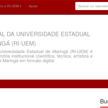
re o RI-UEM
Ajuda
AL DA UNIVERSIDADE ESTADUAL
GÁ (RI-UEM)
a Universidade Estadual de Maringá (RI-UEM) é
ria institucional (científica, técnica, artística e
e Maringá em formato digital.
Bu