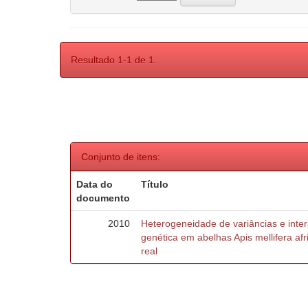
Resultado 1-1 de 1.
Conjunto de itens:
Data do
Título
documento
2010
Heterogeneidade de variâncias e inte
genética em abelhas Apis mellifera af
real