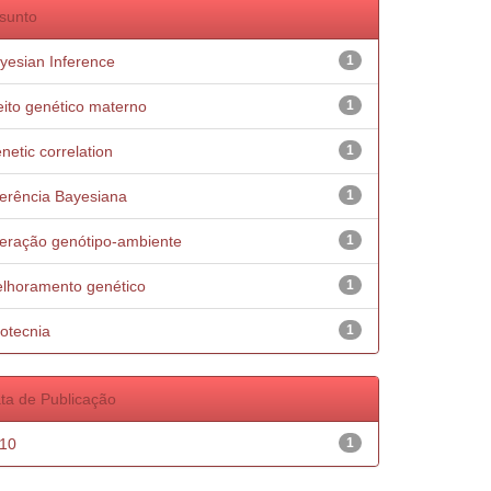
sunto
yesian Inference
1
eito genético materno
1
netic correlation
1
ferência Bayesiana
1
teração genótipo-ambiente
1
lhoramento genético
1
otecnia
1
ta de Publicação
10
1