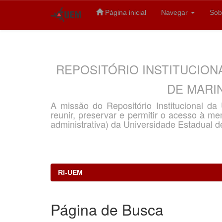
Página inicial
Navegar
Sob
Skip
navigation
REPOSITÓRIO INSTITUCION
DE MARIN
A missão do Repositório Institucional d
reunir, preservar e permitir o acesso à memó
administrativa) da Universidade Estadual d
RI-UEM
Página de Busca