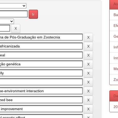
As
Ba
Ef
Ge
In
In
Me
Zo
Da
20