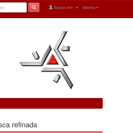
Entrar em:
Idioma
sca refinada