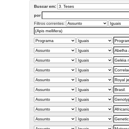
Buscar em:
por
Filtros correntes: