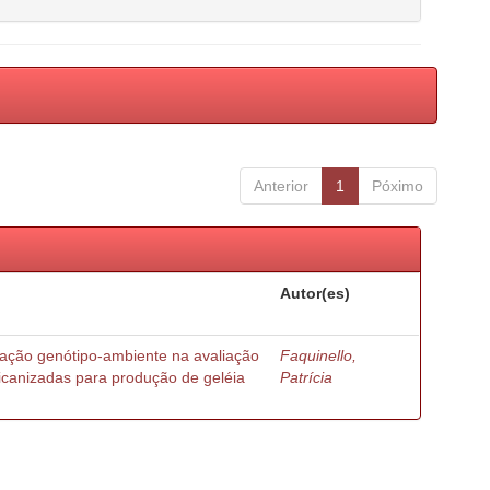
Anterior
1
Póximo
Autor(es)
ração genótipo-ambiente na avaliação
Faquinello,
ricanizadas para produção de geléia
Patrícia