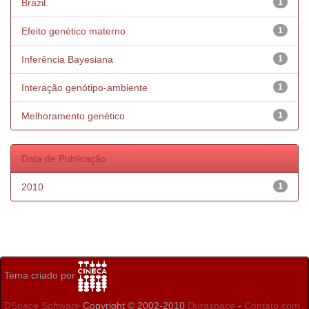
Brazil.
1
Efeito genético materno
1
Inferência Bayesiana
1
Interação genótipo-ambiente
1
Melhoramento genético
1
Data de Publicação
2010
1
Tema criado por
DSpace Software
Copyright © 2002-2010
Duraspace
-
Contato com