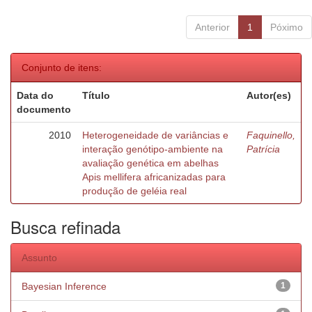
Anterior
1
Póximo
Conjunto de itens:
Data do
Título
Autor(es)
documento
2010
Heterogeneidade de variâncias e
Faquinello,
interação genótipo-ambiente na
Patrícia
avaliação genética em abelhas
Apis mellifera africanizadas para
produção de geléia real
Busca refinada
Assunto
Bayesian Inference
1