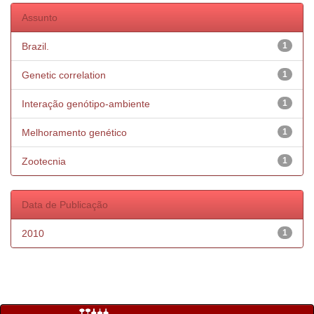
Assunto
Brazil.
1
Genetic correlation
1
Interação genótipo-ambiente
1
Melhoramento genético
1
Zootecnia
1
Data de Publicação
2010
1