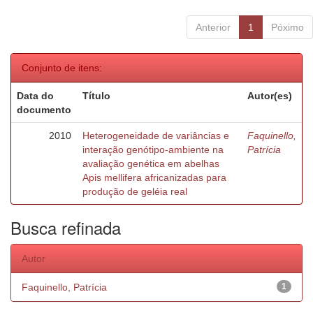
Anterior
1
Póximo
Conjunto de itens:
Data do
Título
Autor(es)
documento
2010
Heterogeneidade de variâncias e
Faquinello,
interação genótipo-ambiente na
Patrícia
avaliação genética em abelhas
Apis mellifera africanizadas para
produção de geléia real
Busca refinada
Autor
Faquinello, Patrícia
1