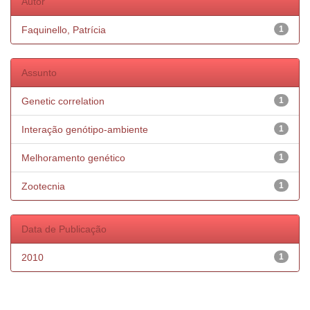
Autor
Faquinello, Patrícia
1
Assunto
Genetic correlation
1
Interação genótipo-ambiente
1
Melhoramento genético
1
Zootecnia
1
Data de Publicação
2010
1