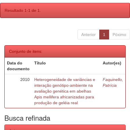
Resultado 1-1 de 1.
Anterior
1
Póximo
Conjunto de itens:
Data do
Título
Autor(es)
documento
2010
Heterogeneidade de variâncias e
Faquinello,
interação genótipo-ambiente na
Patrícia
avaliação genética em abelhas
Apis mellifera africanizadas para
produção de geléia real
Busca refinada