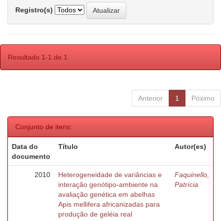
Registro(s)
Resultado 1-1 de 1.
Anterior
1
Póximo
Conjunto de itens:
Data do
Título
Autor(es)
documento
2010
Heterogeneidade de variâncias e
Faquinello,
interação genótipo-ambiente na
Patrícia
avaliação genética em abelhas
Apis mellifera africanizadas para
produção de geléia real