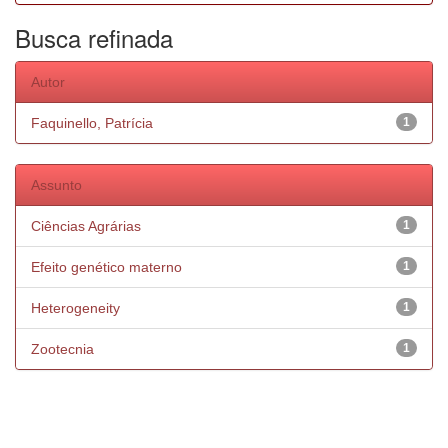
Busca refinada
Autor
Faquinello, Patrícia
1
Assunto
Ciências Agrárias
1
Efeito genético materno
1
Heterogeneity
1
Zootecnia
1