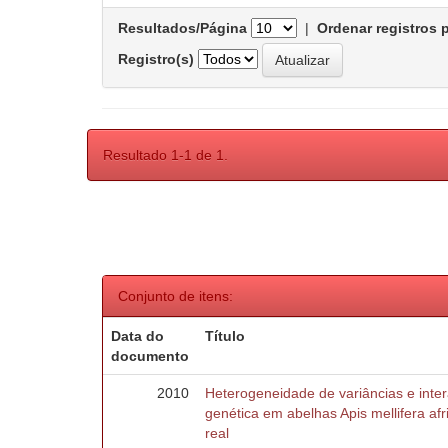
Resultados/Página
|
Ordenar registros 
Registro(s)
Resultado 1-1 de 1.
Conjunto de itens:
Data do
Título
documento
2010
Heterogeneidade de variâncias e inte
genética em abelhas Apis mellifera af
real