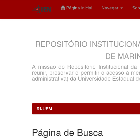
Página inicial
Navegar
Sob
Skip
navigation
REPOSITÓRIO INSTITUCION
DE MARIN
A missão do Repositório Institucional d
reunir, preservar e permitir o acesso à memó
administrativa) da Universidade Estadual d
RI-UEM
Página de Busca