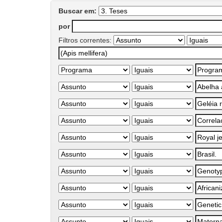
Buscar em:
por
Filtros correntes: