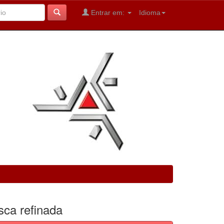
Entrar em:
Idioma
sca refinada