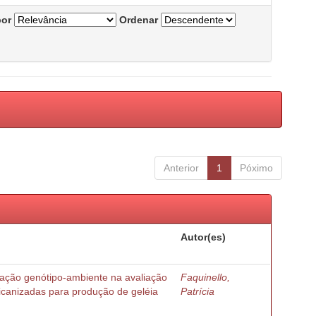
por
Ordenar
Anterior
1
Póximo
Autor(es)
ração genótipo-ambiente na avaliação
Faquinello,
ricanizadas para produção de geléia
Patrícia