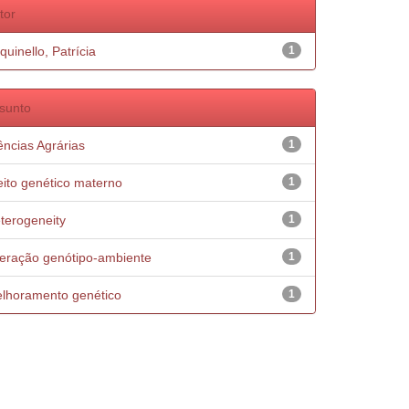
tor
quinello, Patrícia
1
sunto
ências Agrárias
1
eito genético materno
1
terogeneity
1
teração genótipo-ambiente
1
lhoramento genético
1