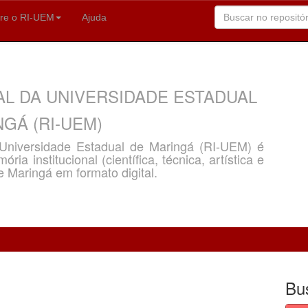
re o RI-UEM
Ajuda
AL DA UNIVERSIDADE ESTADUAL
GÁ (RI-UEM)
a Universidade Estadual de Maringá (RI-UEM) é
ria institucional (científica, técnica, artística e
e Maringá em formato digital.
Bu