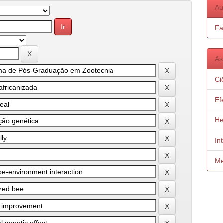
Au
Fa
As
Ci
Ef
He
In
Me