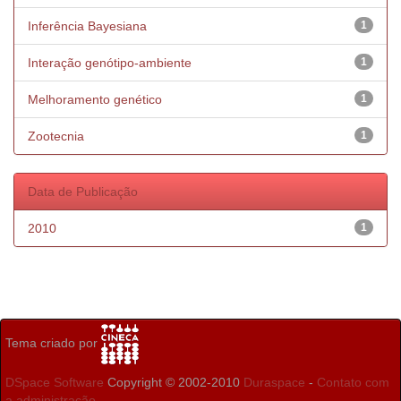
Inferência Bayesiana
1
Interação genótipo-ambiente
1
Melhoramento genético
1
Zootecnia
1
Data de Publicação
2010
1
Tema criado por
DSpace Software
Copyright © 2002-2010
Duraspace
-
Contato com
a administração