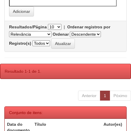
Resultados/Página
|
Ordenar registros por
Ordenar
Registro(s)
Resultado 1-1 de 1.
Anterior
1
Póximo
Conjunto de itens:
Data do
Título
Autor(es)
documento