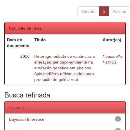
Anterior
1
Póximo
Conjunto de itens:
Data do
Título
Autor(es)
documento
2010
Heterogeneidade de variâncias e
Faquinello,
interação genótipo-ambiente na
Patrícia
avaliação genética em abelhas
Apis mellifera africanizadas para
produção de geléia real
Busca refinada
Assunto
Bayesian Inference
1