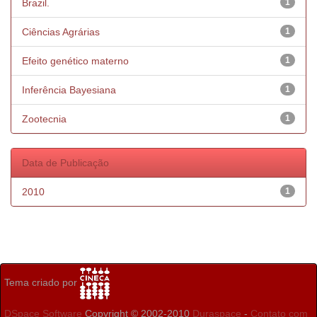
Brazil.
1
Ciências Agrárias
1
Efeito genético materno
1
Inferência Bayesiana
1
Zootecnia
1
Data de Publicação
2010
1
Tema criado por
DSpace Software
Copyright © 2002-2010
Duraspace
-
Contato com