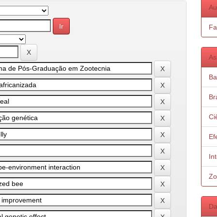
Au
Fa
As
Ba
Bra
Ci
Ef
In
Zo
Da