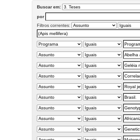
Buscar em:
por
Filtros correntes: