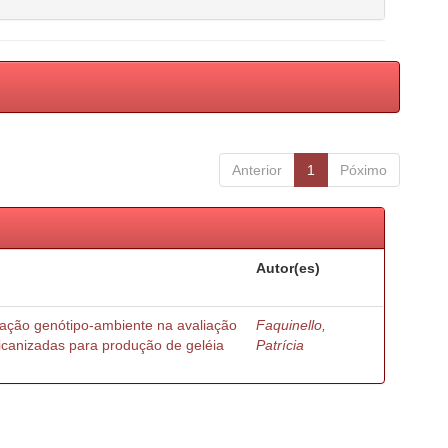
Anterior
1
Póximo
Autor(es)
ração genótipo-ambiente na avaliação
Faquinello,
ricanizadas para produção de geléia
Patrícia