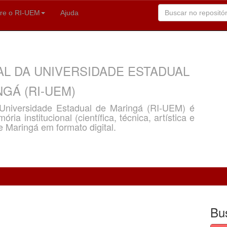
re o RI-UEM
Ajuda
AL DA UNIVERSIDADE ESTADUAL
GÁ (RI-UEM)
a Universidade Estadual de Maringá (RI-UEM) é
ria institucional (científica, técnica, artística e
e Maringá em formato digital.
Bu