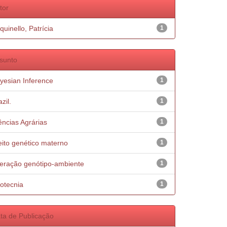
tor
quinello, Patrícia
1
sunto
yesian Inference
1
zil.
1
ências Agrárias
1
eito genético materno
1
teração genótipo-ambiente
1
otecnia
1
ta de Publicação