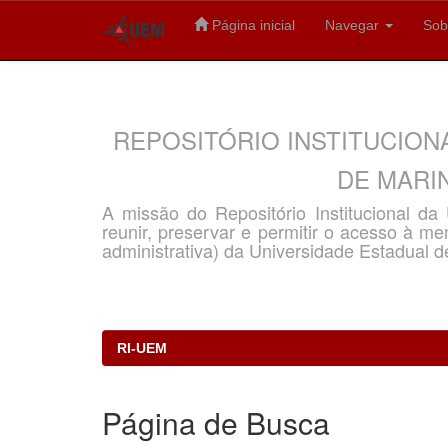
Página inicial
Navegar
Sob
Skip
navigation
REPOSITÓRIO INSTITUCION
DE MARIN
A missão do Repositório Institucional d
reunir, preservar e permitir o acesso à memó
administrativa) da Universidade Estadual d
RI-UEM
Página de Busca