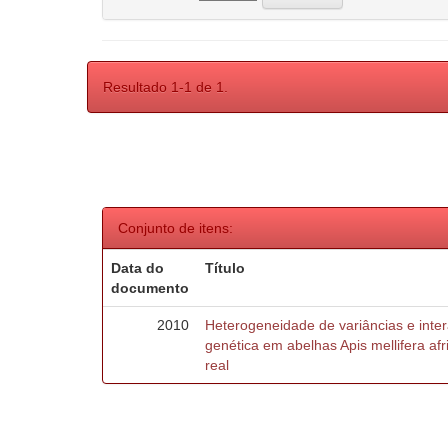
Resultado 1-1 de 1.
Conjunto de itens:
Data do
Título
documento
2010
Heterogeneidade de variâncias e inte
genética em abelhas Apis mellifera af
real