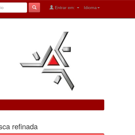
Entrar em:
Idioma
sca refinada