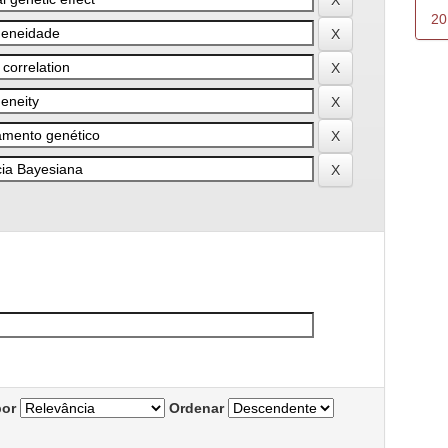
20
por
Ordenar