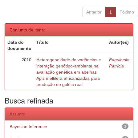
Anterior
1
Póximo
Conjunto de itens:
Data do
Título
Autor(es)
documento
2010
Heterogeneidade de variâncias e
Faquinello,
interação genótipo-ambiente na
Patrícia
avaliação genética em abelhas
Apis mellifera africanizadas para
produção de geléia real
Busca refinada
Assunto
Bayesian Inference
1