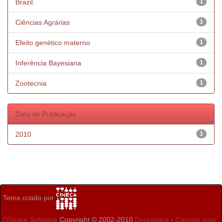
Brazil.
1
Ciências Agrárias
1
Efeito genético materno
1
Inferência Bayesiana
1
Zootecnia
1
Data de Publicação
2010
1
Tema criado por
DSpace Software
Copyright © 2002-2010
Duraspace
-
Contato com