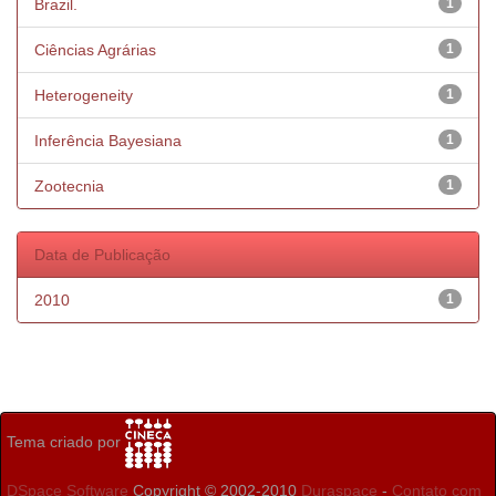
Brazil.
1
Ciências Agrárias
1
Heterogeneity
1
Inferência Bayesiana
1
Zootecnia
1
Data de Publicação
2010
1
Tema criado por
DSpace Software
Copyright © 2002-2010
Duraspace
-
Contato com