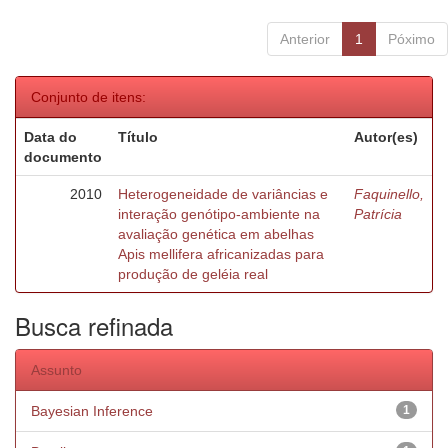
Anterior
1
Póximo
Conjunto de itens:
Data do
Título
Autor(es)
documento
2010
Heterogeneidade de variâncias e
Faquinello,
interação genótipo-ambiente na
Patrícia
avaliação genética em abelhas
Apis mellifera africanizadas para
produção de geléia real
Busca refinada
Assunto
Bayesian Inference
1