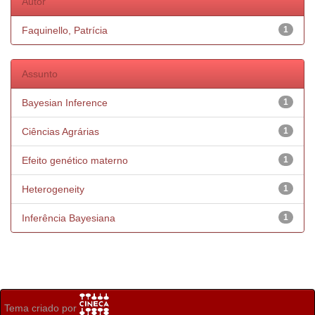
Autor
Faquinello, Patrícia
1
Assunto
Bayesian Inference
1
Ciências Agrárias
1
Efeito genético materno
1
Heterogeneity
1
Inferência Bayesiana
1
Tema criado por