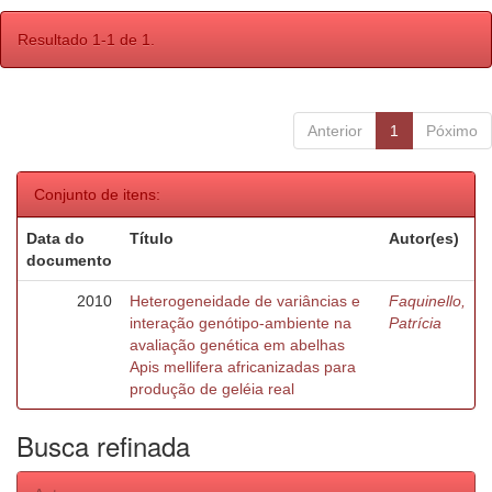
Resultado 1-1 de 1.
Anterior
1
Póximo
Conjunto de itens:
Data do
Título
Autor(es)
documento
2010
Heterogeneidade de variâncias e
Faquinello,
interação genótipo-ambiente na
Patrícia
avaliação genética em abelhas
Apis mellifera africanizadas para
produção de geléia real
Busca refinada