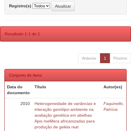
Registro(s)
Resultado 1-1 de 1.
Anterior
1
Póximo
Conjunto de itens:
Data do
Título
Autor(es)
documento
2010
Heterogeneidade de variâncias e
Faquinello,
interação genótipo-ambiente na
Patrícia
avaliação genética em abelhas
Apis mellifera africanizadas para
produção de geléia real