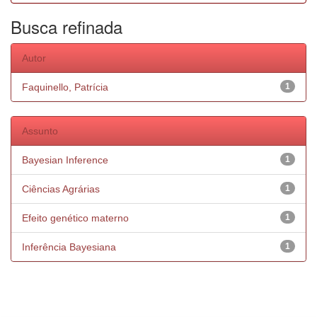
Busca refinada
Autor
Faquinello, Patrícia
1
Assunto
Bayesian Inference
1
Ciências Agrárias
1
Efeito genético materno
1
Inferência Bayesiana
1