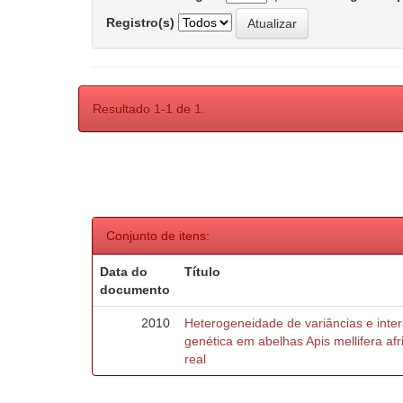
Registro(s)
Resultado 1-1 de 1.
Conjunto de itens:
Data do
Título
documento
2010
Heterogeneidade de variâncias e inte
genética em abelhas Apis mellifera af
real