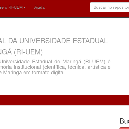
re o RI-UEM
Ajuda
AL DA UNIVERSIDADE ESTADUAL
GÁ (RI-UEM)
a Universidade Estadual de Maringá (RI-UEM) é
ria institucional (científica, técnica, artística e
e Maringá em formato digital.
Bu