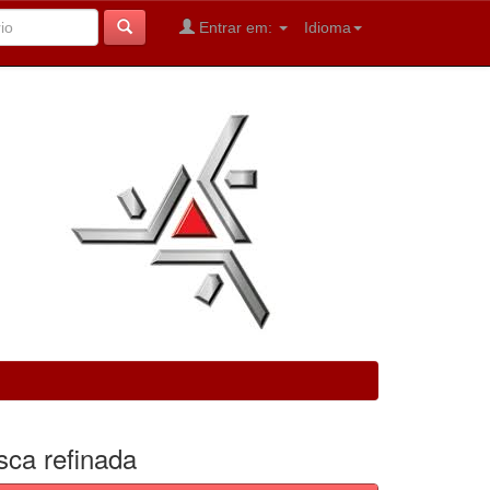
Entrar em:
Idioma
sca refinada