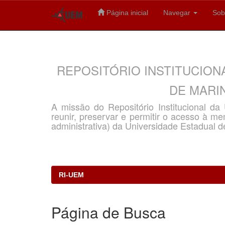
Página inicial
Navegar
Sob
Skip
navigation
REPOSITÓRIO INSTITUCION
DE MARIN
A missão do Repositório Institucional d
reunir, preservar e permitir o acesso à memó
administrativa) da Universidade Estadual d
RI-UEM
Página de Busca