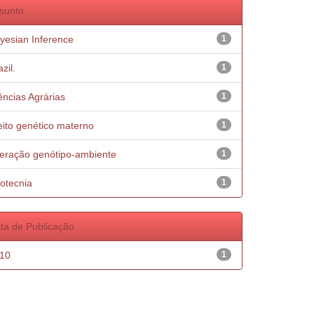
sunto
yesian Inference
1
zil.
1
ências Agrárias
1
eito genético materno
1
teração genótipo-ambiente
1
otecnia
1
ta de Publicação
10
1