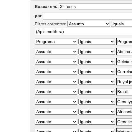
Buscar em:
por
Filtros correntes: