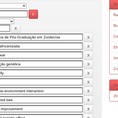
As
Ba
Bra
Ci
Ef
In
Zo
Da
20