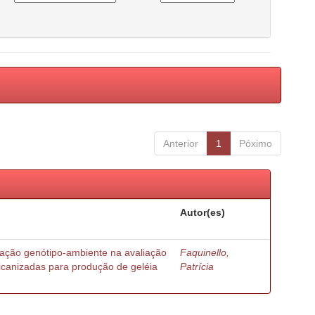
Anterior
1
Póximo
Autor(es)
ração genótipo-ambiente na avaliação
Faquinello,
ricanizadas para produção de geléia
Patrícia