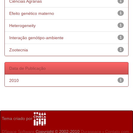
Ciências Agrárias
1
Efeito genético materno
1
Heterogeneity
1
Interação genótipo-ambiente
1
Zootecnia
1
Data de Publicação
2010
1
Tema criado por
DSpace Software
Copyright © 2002-2010
Duraspace
-
Contato com