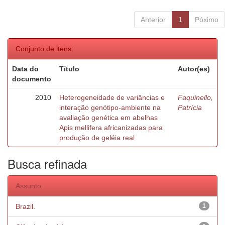
Anterior
1
Póximo
Conjunto de itens:
Data do
Título
Autor(es)
documento
2010
Heterogeneidade de variâncias e
Faquinello,
interação genótipo-ambiente na
Patrícia
avaliação genética em abelhas
Apis mellifera africanizadas para
produção de geléia real
Busca refinada
Assunto
Brazil.
1