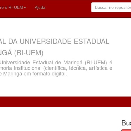
re o RI-UEM
Ajuda
AL DA UNIVERSIDADE ESTADUAL
GÁ (RI-UEM)
a Universidade Estadual de Maringá (RI-UEM) é
ria institucional (científica, técnica, artística e
e Maringá em formato digital.
Bu