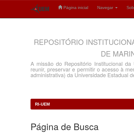
Página inicial
Navegar
Sob
Skip
navigation
REPOSITÓRIO INSTITUCION
DE MARIN
A missão do Repositório Institucional d
reunir, preservar e permitir o acesso à memó
administrativa) da Universidade Estadual d
RI-UEM
Página de Busca