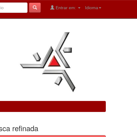
Entrar em:
Idioma
sca refinada