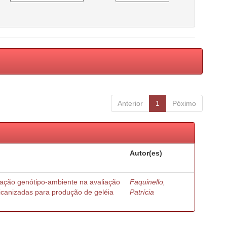
Anterior
1
Póximo
Autor(es)
ração genótipo-ambiente na avaliação
Faquinello,
ricanizadas para produção de geléia
Patrícia