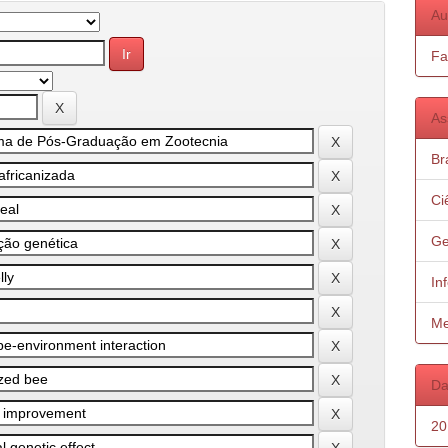
Au
Fa
As
Bra
Ci
Ge
In
Me
Da
20