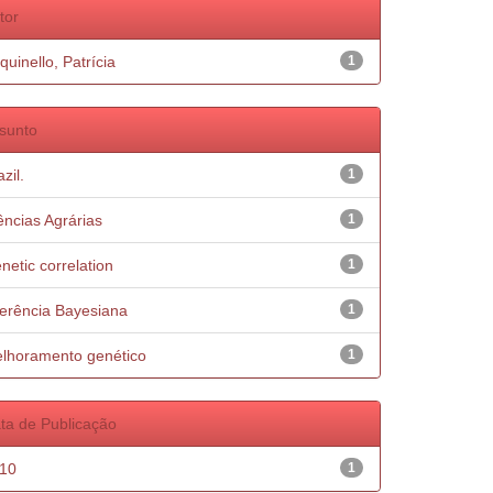
tor
quinello, Patrícia
1
sunto
zil.
1
ências Agrárias
1
netic correlation
1
ferência Bayesiana
1
lhoramento genético
1
ta de Publicação
10
1