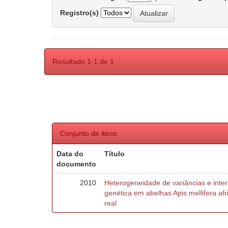
Registro(s)
Resultado 1-1 de 1.
Conjunto de itens:
Data do
Título
documento
2010
Heterogeneidade de variâncias e inte
genética em abelhas Apis mellifera af
real