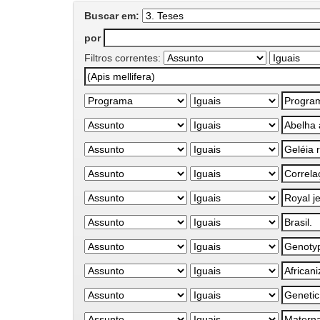
Buscar em:
por
Filtros correntes: