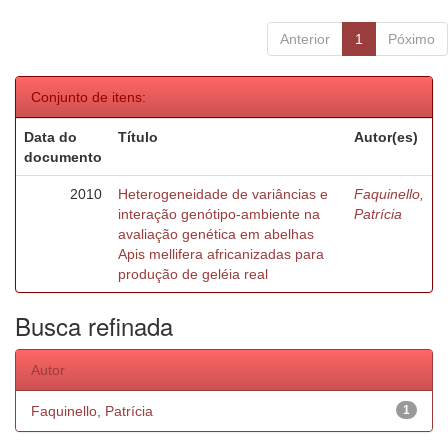
Anterior
1
Póximo
Conjunto de itens:
Data do
Título
Autor(es)
documento
2010
Heterogeneidade de variâncias e
Faquinello,
interação genótipo-ambiente na
Patrícia
avaliação genética em abelhas
Apis mellifera africanizadas para
produção de geléia real
Busca refinada
Autor
Faquinello, Patrícia
1