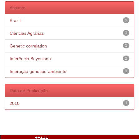
Assunto
Brazil.
1
Ciências Agrárias
1
Genetic correlation
1
Inferência Bayesiana
1
Interação genótipo-ambiente
1
Data de Publicação
2010
1