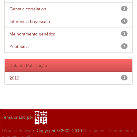
Genetic correlation
1
Inferência Bayesiana
1
Melhoramento genético
1
Zootecnia
1
Data de Publicação
2010
1
Tema criado por
DSpace Software
Copyright © 2002-2010
Duraspace
-
Contato com
a administração