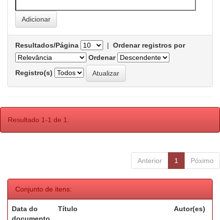
Resultados/Página
|
Ordenar registros por
Ordenar
Registro(s)
Resultado 1-1 de 1.
Anterior
1
Póximo
Conjunto de itens:
Data do
Título
Autor(es)
documento