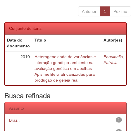
Anterior
1
Póximo
Conjunto de itens:
Data do
Título
Autor(es)
documento
2010
Heterogeneidade de variâncias e
Faquinello,
interação genótipo-ambiente na
Patrícia
avaliação genética em abelhas
Apis mellifera africanizadas para
produção de geléia real
Busca refinada
Assunto
Brazil.
1