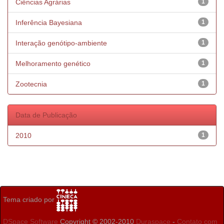
Ciências Agrárias
1
Inferência Bayesiana
1
Interação genótipo-ambiente
1
Melhoramento genético
1
Zootecnia
1
Data de Publicação
2010
1
Tema criado por
DSpace Software
Copyright © 2002-2010
Duraspace
-
Contato com