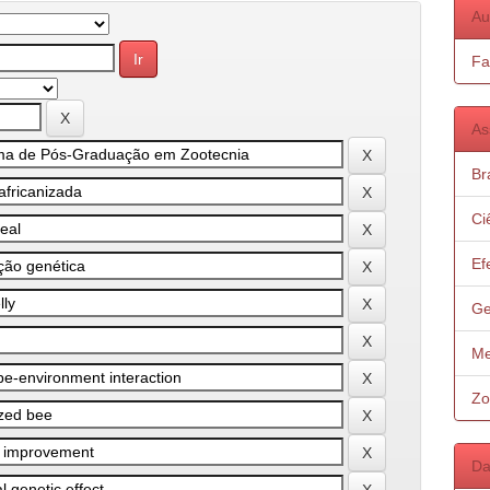
Au
Fa
As
Bra
Ci
Ef
Ge
Me
Zo
Da