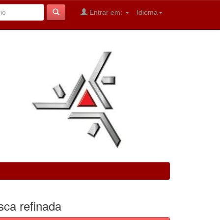
Entrar em:
Idioma
sca refinada