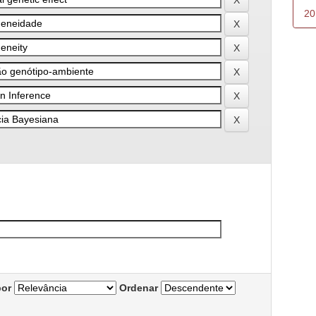
20
por
Ordenar