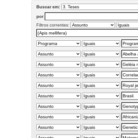
Buscar em:
por
Filtros correntes: