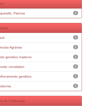
tor
quinello, Patrícia
1
sunto
zil.
1
ências Agrárias
1
eito genético materno
1
netic correlation
1
lhoramento genético
1
otecnia
1
ta de Publicação