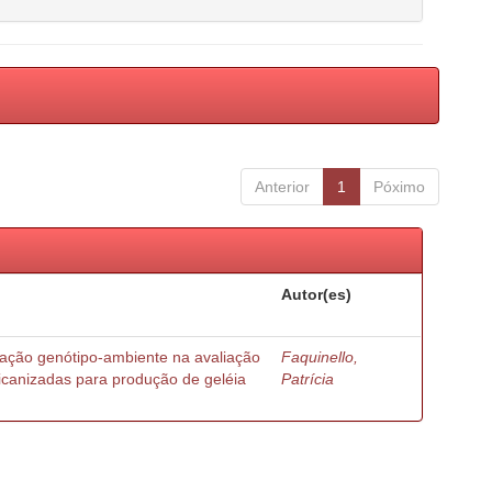
Anterior
1
Póximo
Autor(es)
ração genótipo-ambiente na avaliação
Faquinello,
ricanizadas para produção de geléia
Patrícia