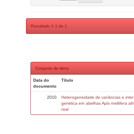
Resultado 1-1 de 1.
Conjunto de itens:
Data do
Título
documento
2010
Heterogeneidade de variâncias e inte
genética em abelhas Apis mellifera af
real