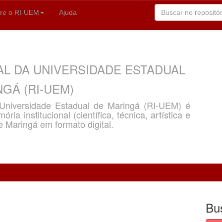
re o RI-UEM
Ajuda
AL DA UNIVERSIDADE ESTADUAL
GÁ (RI-UEM)
a Universidade Estadual de Maringá (RI-UEM) é
ria institucional (científica, técnica, artística e
e Maringá em formato digital.
Bu