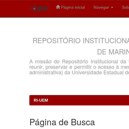
Página inicial
Navegar
Sob
Skip
navigation
REPOSITÓRIO INSTITUCION
DE MARIN
A missão do Repositório Institucional d
reunir, preservar e permitir o acesso à memó
administrativa) da Universidade Estadual d
RI-UEM
Página de Busca