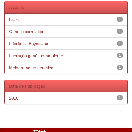
Assunto
Brazil.
1
Genetic correlation
1
Inferência Bayesiana
1
Interação genótipo-ambiente
1
Melhoramento genético
1
Data de Publicação
2010
1