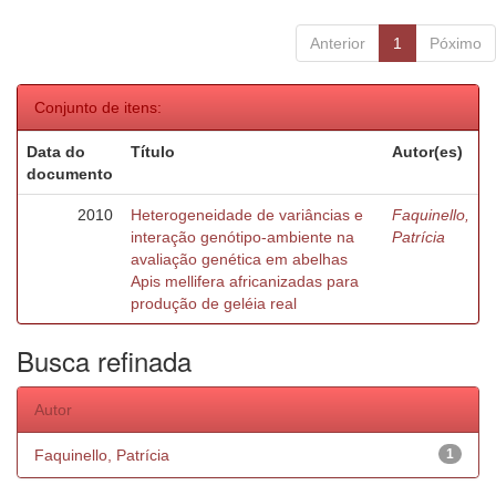
Anterior
1
Póximo
Conjunto de itens:
Data do
Título
Autor(es)
documento
2010
Heterogeneidade de variâncias e
Faquinello,
interação genótipo-ambiente na
Patrícia
avaliação genética em abelhas
Apis mellifera africanizadas para
produção de geléia real
Busca refinada
Autor
Faquinello, Patrícia
1