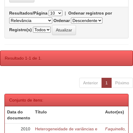
Resultados/Página
|
Ordenar registros por
Ordenar
Registro(s)
Resultado 1-1 de 1.
Anterior
1
Póximo
Conjunto de itens:
Data do
Título
Autor(es)
documento
2010
Heterogeneidade de variâncias e
Faquinello,