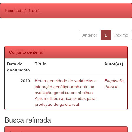
Resultado 1-1 de 1.
Anterior
1
Póximo
Conjunto de itens:
Data do
Título
Autor(es)
documento
2010
Heterogeneidade de variâncias e
Faquinello,
interação genótipo-ambiente na
Patrícia
avaliação genética em abelhas
Apis mellifera africanizadas para
produção de geléia real
Busca refinada