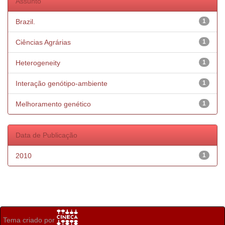
Assunto
Brazil.
1
Ciências Agrárias
1
Heterogeneity
1
Interação genótipo-ambiente
1
Melhoramento genético
1
Data de Publicação
2010
1
Tema criado por